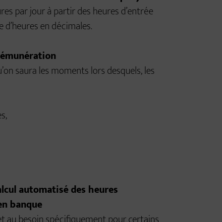
s par jour à partir des heures d’entrée
re d’heures en décimales.
 rémunération
qu’on saura les moments lors desquels, les
s,
calcul automatisé des heures
 en banque
e et au besoin spécifiquement pour certains