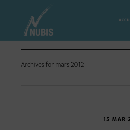
Skip
Skip
Skip
to
to
to
ACCU
main
primary
footer
content
sidebar
Archives for mars 2012
15 MAR 