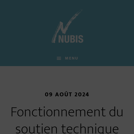
Skip
Skip
Skip
to
to
to
main
primary
footer
content
sidebar
MENU
09 AOÛT 2024
Fonctionnement du
soutien technique