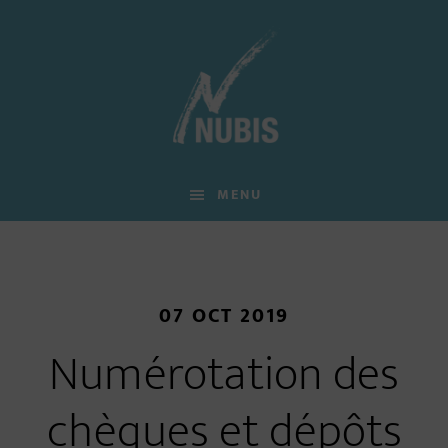
Skip
Skip
Skip
to
to
to
main
primary
footer
content
sidebar
MENU
07 OCT 2019
Numérotation des
chèques et dépôts