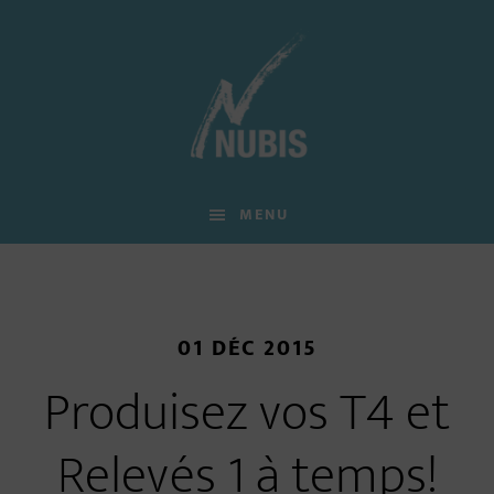
Skip
Skip
Skip
to
to
to
main
primary
footer
content
sidebar
MENU
01 DÉC 2015
Produisez vos T4 et
Relevés 1 à temps!